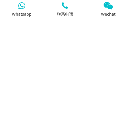
差速壳
Whatsapp
联系电话
Wechat
减速器总成
盆角齿
德纳桥总成
刹车鼓
油封系列
联系我们
湖北省十堰市经济技术开发区广州路1016号
+8618671665599
wendy@dongfengaxle.com
关注我们