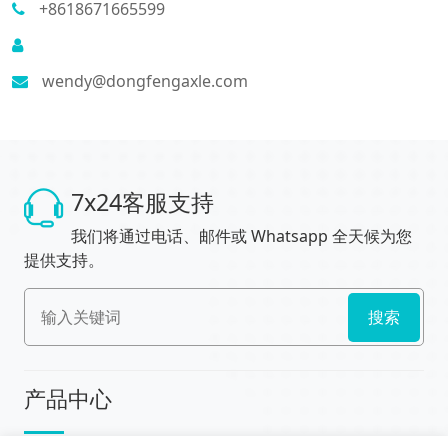
+8618671665599
wendy@dongfengaxle.com
7x24客服支持
我们将通过电话、邮件或 Whatsapp 全天候为您
提供支持。
搜索
产品中心